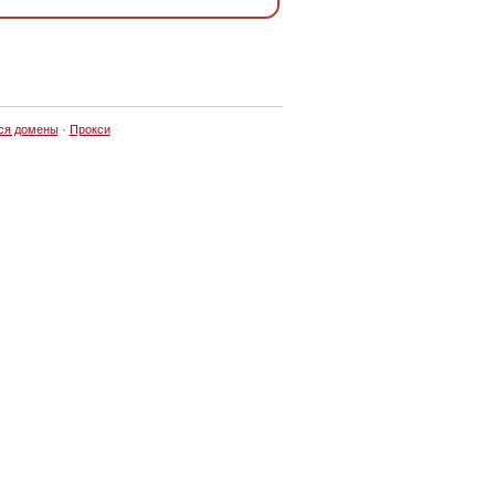
ся домены
·
Прокси