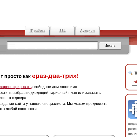
IT-работа
SSL
Аукцион
W
«раз-два-три»!
т просто как
зарегистрировать
свободное доменное имя.
остинг, выбрав подходящий тарифный план или заказать
енного сервера.
оздание сайта у нашего специалиста. Мы можем предложить
йта любой сложности.
пода
регис
шанс