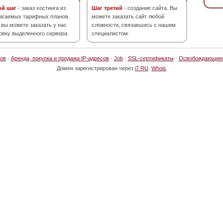
ой шаг
- заказ хостинга из
Шаг третий
- создание сайта. Вы
агаемых тарифных планов.
можете заказать сайт любой
 вы можете заказать у нас
сложности, связавшись с нашим
овку выделенного сервера.
специалистом.
ов
·
Аренда, покупка и продажа IP-адресов
·
Job
·
SSL-сертификаты
·
Освобождающие
Домен зарегистрирован через
i7.RU
.
Whois